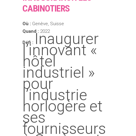
CABINOTIERS
Où :
Genève, Suisse
Quand :
2022
Inaugurer
Défi :
l’innovant «
hôtel
industriel »
pour
l’industrie
horlogère et
ses
fournisseurs