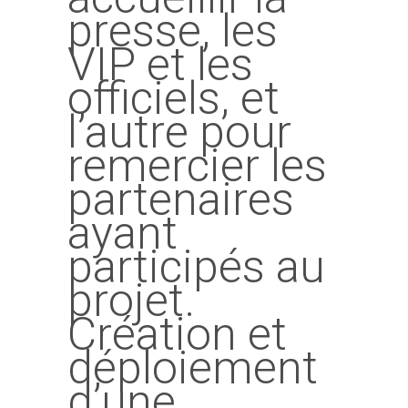
presse, les
VIP et les
officiels, et
l’autre pour
remercier les
partenaires
ayant
participés au
projet.
Création et
déploiement
d’une