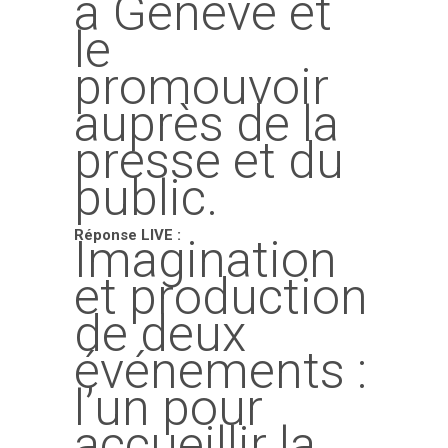
à Genève et
le
promouvoir
auprès de la
presse et du
public.
Réponse LIVE :
Imagination
et production
de deux
événements :
l’un pour
accueillir la