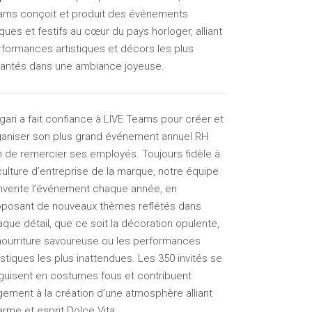
ams conçoit et produit des événements
ques et festifs au cœur du pays horloger, alliant
rformances artistiques et décors les plus
jantés dans une ambiance joyeuse.
gari a fait confiance à LIVE Teams pour créer et
ganiser son plus grand événement annuel RH
n de remercier ses employés. Toujours fidèle à
culture d’entreprise de la marque, notre équipe
invente l’événement chaque année, en
oposant de nouveaux thèmes reflétés dans
que détail, que ce soit la décoration opulente,
 nourriture savoureuse ou les performances
istiques les plus inattendues. Les 350 invités se
guisent en costumes fous et contribuent
gement à la création d’une atmosphère alliant
rme et esprit Dolce Vita.