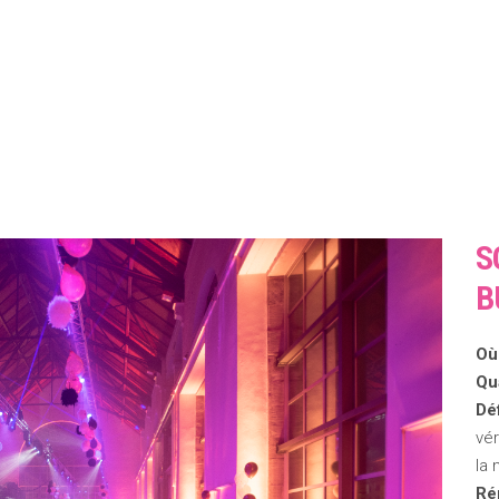
S
B
Où
Qu
Déf
vér
la
Ré