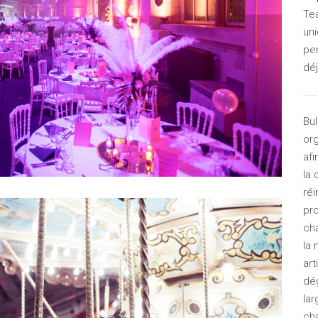
Te
uni
pe
dé
Bul
or
afi
la 
ré
pr
cha
la
art
dé
lar
cha